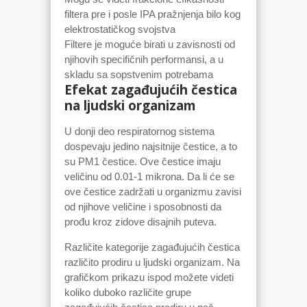
filtera pre i posle IPA pražnjenja bilo kog
elektrostatičkog svojstva
Filtere je moguće birati u zavisnosti od
njihovih specifičnih performansi, a u
skladu sa sopstvenim potrebama
Efekat zagađujućih čestica
na ljudski organizam
U donji deo respiratornog sistema
dospevaju jedino najsitnije čestice, a to
su PM1 čestice. Ove čestice imaju
veličinu od 0.01-1 mikrona. Da li će se
ove čestice zadržati u organizmu zavisi
od njihove veličine i sposobnosti da
prođu kroz zidove disajnih puteva.
Različite kategorije zagađujućih čestica
različito prodiru u ljudski organizam. Na
grafičkom prikazu ispod možete videti
koliko duboko različite grupe