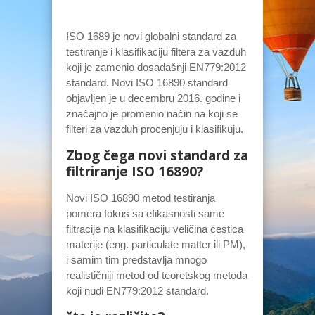
ISO 1689 je novi globalni standard za
testiranje i klasifikaciju filtera za vazduh
koji je zamenio dosadašnji EN779:2012
standard. Novi ISO 16890 standard
objavljen je u decembru 2016. godine i
značajno je promenio način na koji se
filteri za vazduh procenjuju i klasifikuju.
Zbog čega novi standard za
filtriranje ISO 16890?
Novi ISO 16890 metod testiranja
pomera fokus sa efikasnosti same
filtracije na klasifikaciju veličina čestica
materije (eng. particulate matter ili PM),
i samim tim predstavlja mnogo
realističniji metod od teoretskog metoda
koji nudi EN779:2012 standard.