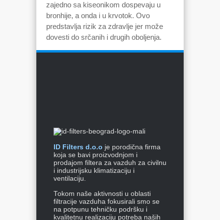
zajedno sa kiseonikom dospevaju u
bronhije, a onda i u krvotok. Ovo
predstavlja rizik za zdravlje jer može
dovesti do srčanih i drugih oboljenja.
ID Filters d.o.o
je porodična firma
koja se bavi proizvodnjom i
prodajom filtera za vazduh za civilnu
i industrijsku klimatizaciju i
ventilaciju.
Tokom naše aktivnosti u oblasti
filtracije vazduha fokusirali smo se
na potpunu tehničku podršku i
kvalitetnu realizaciju potreba naših