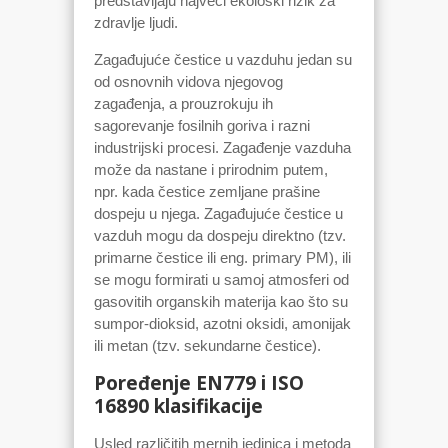
predstavljaju najveći ekološki rizik za
zdravlje ljudi.
Zagađujuće čestice u vazduhu jedan su
od osnovnih vidova njegovog
zagađenja, a prouzrokuju ih
sagorevanje fosilnih goriva i razni
industrijski procesi. Zagađenje vazduha
može da nastane i prirodnim putem,
npr. kada čestice zemljane prašine
dospeju u njega. Zagađujuće čestice u
vazduh mogu da dospeju direktno (tzv.
primarne čestice ili eng. primary PM), ili
se mogu formirati u samoj atmosferi od
gasovitih organskih materija kao što su
sumpor-dioksid, azotni oksidi, amonijak
ili metan (tzv. sekundarne čestice).
Poređenje EN779 i ISO
16890 klasifikacije
Usled različitih mernih jedinica i metoda