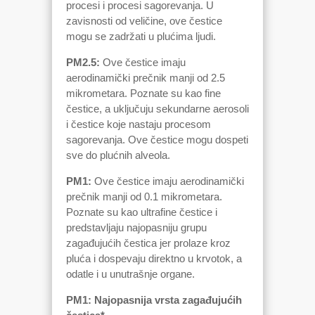
procesi i procesi sagorevanja. U
zavisnosti od veličine, ove čestice
mogu se zadržati u plućima ljudi.
PM2.5:
Ove čestice imaju
aerodinamički prečnik manji od 2.5
mikrometara. Poznate su kao fine
čestice, a uključuju sekundarne aerosoli
i čestice koje nastaju procesom
sagorevanja. Ove čestice mogu dospeti
sve do plućnih alveola.
PM1:
Ove čestice imaju aerodinamički
prečnik manji od 0.1 mikrometara.
Poznate su kao ultrafine čestice i
predstavljaju najopasniju grupu
zagađujućih čestica jer prolaze kroz
pluća i dospevaju direktno u krvotok, a
odatle i u unutrašnje organe.
PM1: Najopasnija vrsta zagađujućih