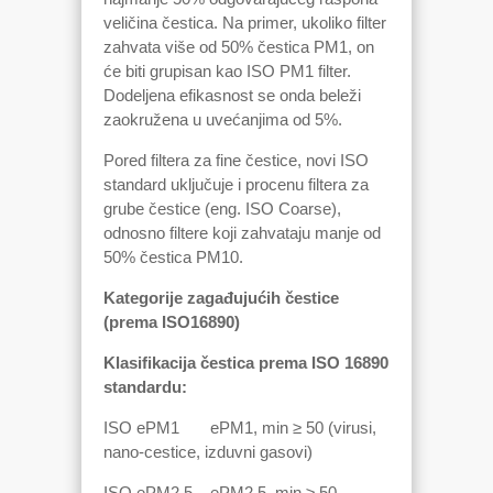
veličina čestica. Na primer, ukoliko filter
zahvata više od 50% čestica PM1, on
će biti grupisan kao ISO PM1 filter.
Dodeljena efikasnost se onda beleži
zaokružena u uvećanjima od 5%.
Pored filtera za fine čestice, novi ISO
standard uključuje i procenu filtera za
grube čestice (eng. ISO Coarse),
odnosno filtere koji zahvataju manje od
50% čestica PM10.
Kategorije zagađujućih čestice
(prema ISO16890)
Klasifikacija čestica prema ISO 16890
standardu:
ISO ePM1 ePM1, min ≥ 50 (virusi,
nano-cestice, izduvni gasovi)
ISO ePM2.5 ePM2.5, min ≥ 50