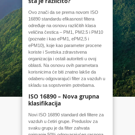
š
ta je različito?
Ovo znači da se prema novom ISO
16890 standardu efikasnost filtera
određuje na osnovu različitih klasa
veličina čestica – PM1, PM2.5 i PM10
(poznate i kao ePM1, ePM2,5 i
ePM10), koje kao parameter procene
koriste i Svetska zdravstvena
organizacija i ostali autoriteti u ovoj
oblasti. Na osnovu ovih parametara
korisnicima će biti znatno lakše da
odaberu odgovarajući filter za vazduh u
skladu sa sopstvenim potrebama.
ISO 16890 – Nova grupna
klasifikacija
Novi ISO 16890 standard deli filtere za
vazduh u četiri grupe. Preduslov za
svaku grupu je da filter zahvata
najmanje 50% odgovarajućeg raspona