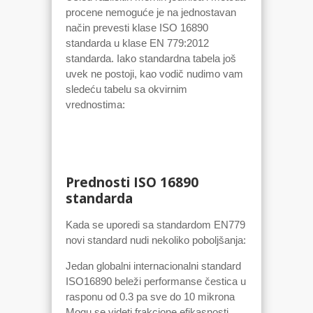
procene nemoguće je na jednostavan
način prevesti klase ISO 16890
standarda u klase EN 779:2012
standarda. Iako standardna tabela još
uvek ne postoji, kao vodič nudimo vam
sledeću tabelu sa okvirnim
vrednostima:
Prednosti ISO 16890
standarda
Kada se uporedi sa standardom EN779
novi standard nudi nekoliko poboljšanja:
Jedan globalni internacionalni standard
ISO16890 beleži performanse čestica u
rasponu od 0.3 pa sve do 10 mikrona
Mogu se videti frakcione efikasnosti