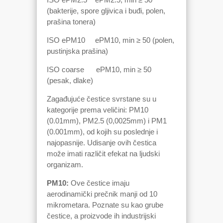
(bakterije, spore gljivica i buđi, polen,
prašina tonera)
ISO ePM10 ePM10, min ≥ 50 (polen,
pustinjska prašina)
ISO coarse ePM10, min ≥ 50
(pesak, dlake)
Zagađujuće čestice svrstane su u
kategorije prema veličini: PM10
(0.01mm), PM2.5 (0,0025mm) i PM1
(0.001mm), od kojih su poslednje i
najopasnije. Udisanje ovih čestica
može imati različit efekat na ljudski
organizam.
PM10:
Ove čestice imaju
aerodinamički prečnik manji od 10
mikrometara. Poznate su kao grube
čestice, a proizvode ih industrijski