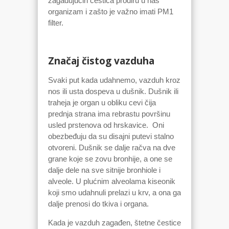
zagađujućih čestica prodiru u naš
organizam i zašto je važno imati PM1
filter.
Značaj čistog vazduha
Svaki put kada udahnemo, vazduh kroz
nos ili usta dospeva u dušnik. Dušnik ili
traheja je organ u obliku cevi čija
prednja strana ima rebrastu površinu
usled prstenova od hrskavice. Oni
obezbeđuju da su disajni putevi stalno
otvoreni. Dušnik se dalje račva na dve
grane koje se zovu bronhije, a one se
dalje dele na sve sitnije bronhiole i
alveole. U plućnim alveolama kiseonik
koji smo udahnuli prelazi u krv, a ona ga
dalje prenosi do tkiva i organa.
Kada je vazduh zagađen, štetne čestice