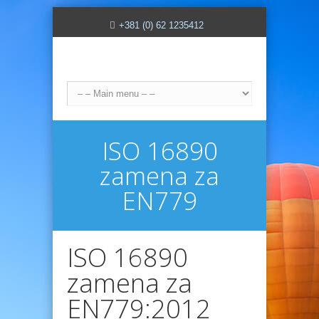
+381 (0) 62 1235412
ISO 16890
zamena za
EN779
ISO 16890
zamena za
EN779:2012