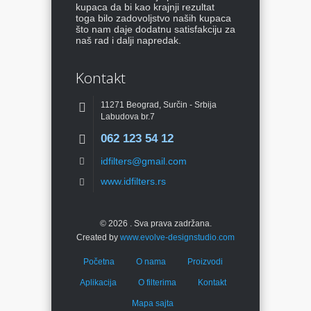
kupaca da bi kao krajnji rezultat
toga bilo zadovoljstvo naših kupaca
što nam daje dodatnu satisfakciju za
naš rad i dalji napredak.
Kontakt
11271 Beograd, Surčin - Srbija
Labudova br.7
062 123 54 12
idfilters@gmail.com
www.idfilters.rs
© 2026
. Sva prava zadržana.
Created by
www.evolve-designstudio.com
Početna
O nama
Proizvodi
Aplikacija
O filterima
Kontakt
Mapa sajta