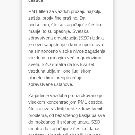
čestica*
PM1 filteri za vazduh pružaju najbolju
zaštitu protiv fine prašine. Da
podsetimo, što su zagađujuće čestice
manje, to su opasnije. Svetska
zdravstvena organizacija (SZO) izdala
je novo saopštenje u kome upozorava
na smrtonosno visoke nivoe zagađenja
vazduha u mnogim većim gradovima
sveta. SZO smatra da loš kvalitet
vazduha ubija milione ljudi širom
planete i time preopterećuje
zdravstvene ustanove.
Zagađenje vazduha prouzrokovano je
visokom koncentracijom PM1 čestica,
što izaziva različite vrste zdravstvenih
problema, od bezazlenog kašlja pa sve
do moždanog ili srčanog udara. SZO
smatra da zagađujuće čestice danas