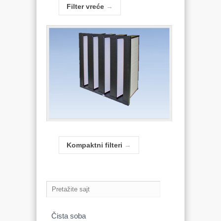
Filter vreće
→
Kompaktni filteri
→
Čista soba