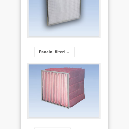
Panelni filteri
→