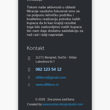
Tokom naše aktivnosti u oblasti
filtracije vazduha fokusirali smo se
na potpunu tehničku podršku i
kvalitetnu realizaciju potreba naših
kupaca da bi kao krajnji rezultat
toga bilo zadovoljstvo naših kupaca
što nam daje dodatnu satisfakciju za
naš rad i dalji napredak.
Kontakt
11271 Beograd, Surčin - Srbija
Labudova br.7
062 123 54 12
idfilters@gmail.com
www.idfilters.rs
© 2026
. Sva prava zadržana.
Created by
www.evolve-designstudio.com