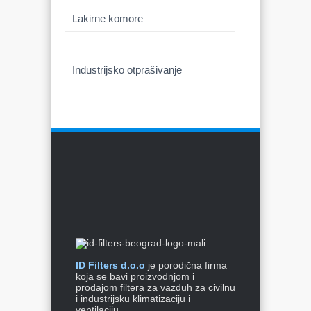
Lakirne komore
Klimatizacija i ventilacija
Industrijsko otprašivanje
ID Filters d.o.o
je porodična firma
koja se bavi proizvodnjom i
prodajom filtera za vazduh za civilnu
i industrijsku klimatizaciju i
ventilaciju.